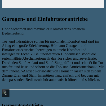
Garagen- und Einfahrtstorantriebe
Hohe Sicherheit und maximaler Komfort dank smartem
Bedienzubehör
Tor- und Türantriebe sorgen für maximalen Komfort und sind im
Alltag eine große Erleichterung. Hörmann Garagen- und
Einfahrtstor-Antriebe überzeugen mit mehr Komfort und
intelligenter Technik. Bei unerwarteten Hindernissen stoppt die
serienmäßige Abschaltautomatik das Tor sicher und zuverlässig.
Durch den Sanft-Anlauf und Sanft-Stopp öffnet und schließt ihr Tor
ruckfrei und leise und schont so die Tor- und Antriebsmechanik. Mit
dem Innentür-Antrieb PortaMatic von Hörmann lassen sich zudem
Zimmertüren und Stahl-Innentüren ganz einfach und bequem mit
dem passenden Bedienzubehör automatisch öffnen und schließen.
©
HÖRMANN KG Verkaufsgesellschaft
Garagentor-Antriebe