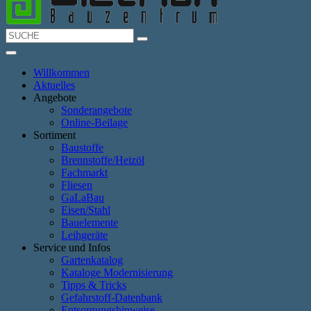
Willkommen
Aktuelles
Angebote
Sonderangebote
Online-Beilage
Sortiment
Baustoffe
Brennstoffe/Heizöl
Fachmarkt
Fliesen
GaLaBau
Eisen/Stahl
Bauelemente
Leihgeräte
Service und Infos
Gartenkatalog
Kataloge Modernisierung
Tipps & Tricks
Gefahrstoff-Datenbank
Entsorgungshinweise