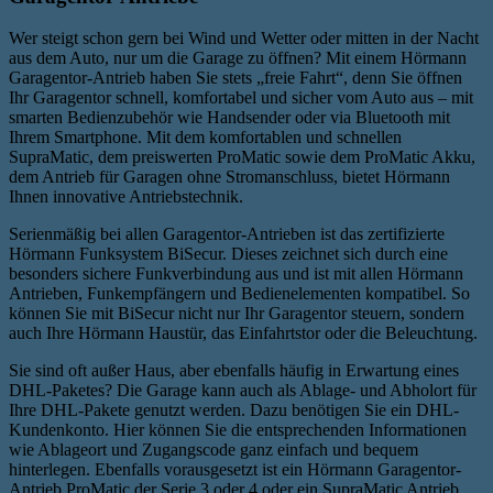
Wer steigt schon gern bei Wind und Wetter oder mitten in der Nacht
aus dem Auto, nur um die Garage zu öffnen? Mit einem Hörmann
Garagentor-Antrieb haben Sie stets „freie Fahrt“, denn Sie öffnen
Ihr Garagentor schnell, komfortabel und sicher vom Auto aus – mit
smarten Bedienzubehör wie Handsender oder via Bluetooth mit
Ihrem Smartphone. Mit dem komfortablen und schnellen
SupraMatic, dem preiswerten ProMatic sowie dem ProMatic Akku,
dem Antrieb für Garagen ohne Stromanschluss, bietet Hörmann
Ihnen innovative Antriebstechnik.
Serienmäßig bei allen Garagentor-Antrieben ist das zertifizierte
Hörmann Funksystem BiSecur. Dieses zeichnet sich durch eine
besonders sichere Funkverbindung aus und ist mit allen Hörmann
Antrieben, Funkempfängern und Bedienelementen kompatibel. So
können Sie mit BiSecur nicht nur Ihr Garagentor steuern, sondern
auch Ihre Hörmann Haustür, das Einfahrtstor oder die Beleuchtung.
Sie sind oft außer Haus, aber ebenfalls häufig in Erwartung eines
DHL-Paketes? Die Garage kann auch als Ablage- und Abholort für
Ihre DHL-Pakete genutzt werden. Dazu benötigen Sie ein DHL-
Kundenkonto. Hier können Sie die entsprechenden Informationen
wie Ablageort und Zugangscode ganz einfach und bequem
hinterlegen. Ebenfalls vorausgesetzt ist ein Hörmann Garagentor-
Antrieb ProMatic der Serie 3 oder 4 oder ein SupraMatic Antrieb