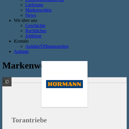
Lieferung
Markenwelten
News
Wir über uns
Geschichte
Rechtliches
Jobbörse
Kontakt
Anfahrt/Öffnungszeiten
Anfrage
Markenwelten
©
HÖRMANN KG Verkaufsgesellschaft
Torantriebe