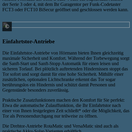
der Serie 3 oder 4, mit dem Ihr Garagentor per Funk-Codetaster
FCT3 oder FCT10 BiSecur geöffnet und geschlossen werden kann.
©
HÖRMANN KG Verkaufsgesellschaft
Einfahrtstor-Antriebe
Die Einfahrtstor-Antriebe von Hörmann bieten Ihnen gleichzeitig
maximale Sicherheit und Komfort. Während der Torbewegung sorgt
die Sanft-Start und Sanft-Stopp Automatik für einen leisen und
sicheren Torlauf. Bei plötzlich auftretenden Hindernissen stoppt das
Tor sofort und sorgt damit für eine hohe Sicherheit. Mithilfe einer
zusätzlichen, optionalen Lichtschranke erkennt das Tor sogar
berührungslos ein Hindernis und schützt damit Personen und
Gegenstände besonders zuverlässig.
Praktische Zusatzfunktionen machen den Komfort für Sie perfekt:
Etwa die automatische Zulauffunktion, die Ihr Einfahrtstor nach
einer von Ihnen festgelegten Zeit schließt* oder die Möglichkeit, das
Tor als Personendurchgang nur teilweise zu öffnen.
Die Drehtor-Antriebe RotaMatic und VersaMatic sind auch als
praktische Akku-Solar-Varianten erhältlich.