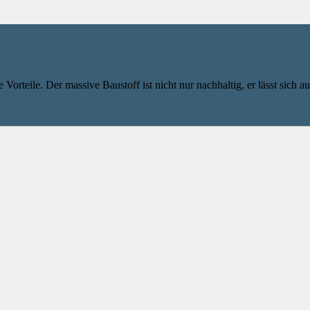
rteile. Der massive Baustoff ist nicht nur nachhaltig, er lässt sich auc