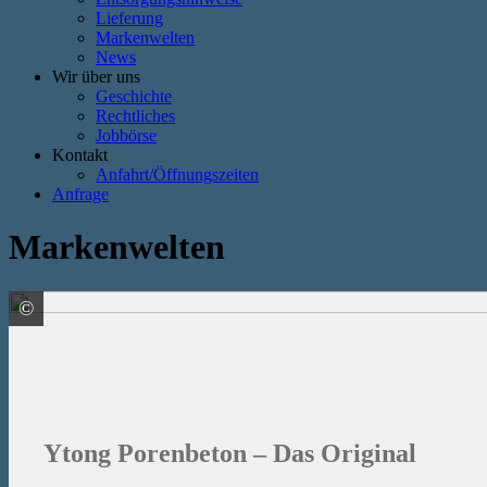
Lieferung
Markenwelten
News
Wir über uns
Geschichte
Rechtliches
Jobbörse
Kontakt
Anfahrt/Öffnungszeiten
Anfrage
Markenwelten
©
Xella Deutschland GmbH
Ytong Porenbeton – Das Original