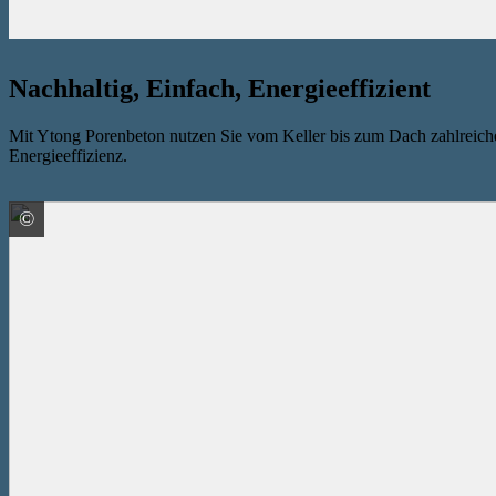
Nachhaltig, Einfach, Energieeffizient
Mit Ytong Porenbeton nutzen Sie vom Keller bis zum Dach zahlreiche Vo
Energieeffizienz.
©
Xella Deutschland GmbH