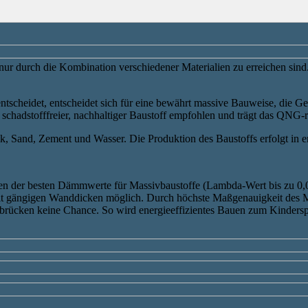
nur durch die Kombination verschiedener Materialien zu erreichen sind.
ntscheidet, entscheidet sich für eine bewährt massive Bauweise, die Ge
 schadstofffreier, nachhaltiger Baustoff empfohlen und trägt das QNG-
 Sand, Zement und Wasser. Die Produktion des Baustoffs erfolgt in ene
nen der besten Dämmwerte für Massivbaustoffe (Lambda-Wert bis zu 0
t gängigen Wanddicken möglich. Durch höchste Maßgenauigkeit des Mat
ücken keine Chance. So wird energieeffizientes Bauen zum Kindersp