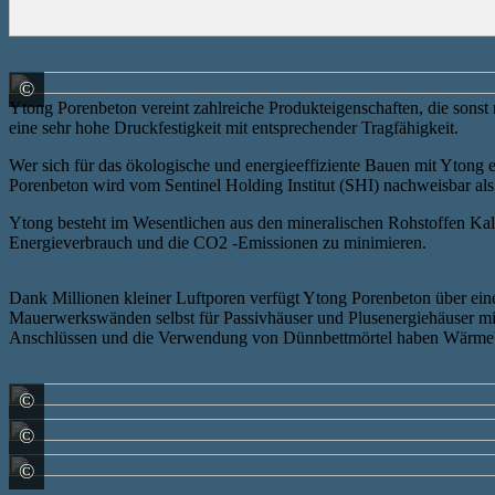
©
Xella Deutschland GmbH
Ytong Porenbeton vereint zahlreiche Produkteigenschaften, die sonst 
eine sehr hohe Druckfestigkeit mit entsprechender Tragfähigkeit.
Wer sich für das ökologische und energieeffiziente Bauen mit Ytong e
Porenbeton wird vom Sentinel Holding Institut (SHI) nachweisbar als
Ytong besteht im Wesentlichen aus den mineralischen Rohstoffen Kalk,
Energieverbrauch und die CO2 -Emissionen zu minimieren.
Dank Millionen kleiner Luftporen verfügt Ytong Porenbeton über ei
Mauerwerkswänden selbst für Passivhäuser und Plusenergiehäuser mi
Anschlüssen und die Verwendung von Dünnbettmörtel haben Wärmebr
©
Xella Deutschland GmbH
©
Xella Deutschland GmbH
©
Xella Deutschland GmbH