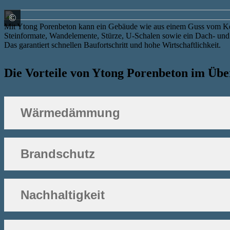
©
Xella Deutschland GmbH
Mit Ytong Porenbeton kann ein Gebäude wie aus einem Guss vom Kel
Steinformate, Wandelemente, Stürze, U-Schalen sowie ein Dach- un
Das garantiert schnellen Baufortschritt und hohe Wirtschaftlichkeit.
Die Vorteile von Ytong Porenbeton im Übe
Wärmedämmung
Brandschutz
Nachhaltigkeit