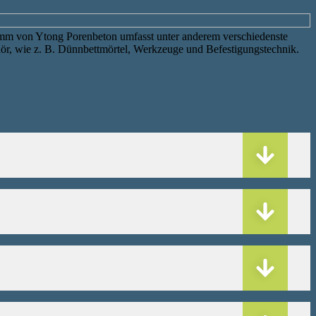
mm von Ytong Porenbeton umfasst unter anderem verschiedenste
r, wie z. B. Dünnbettmörtel, Werkzeuge und Befestigungstechnik.