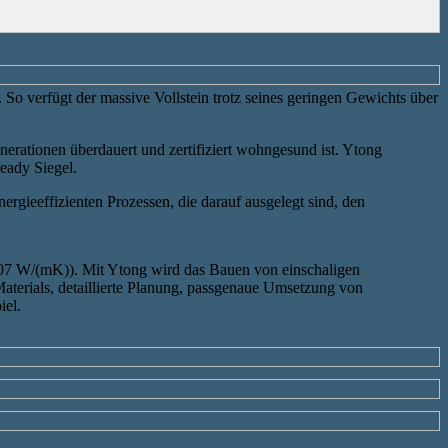
 So verfügt der massive Vollstein trotz seines geringen Gewichts über
nerationen überdauert und zertifiziert wohngesund ist. Ytong
ready Siegel.
rgieeffizienten Prozessen, die darauf ausgelegt sind, den
,07 W/(mK)). Mit Ytong wird das Bauen von einschaligen
erials, detaillierte Planung, passgenaue Umsetzung von
iel.