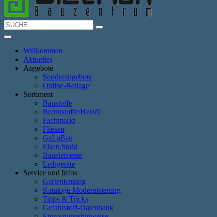
Willkommen
Aktuelles
Angebote
Sonderangebote
Online-Beilage
Sortiment
Baustoffe
Brennstoffe/Heizöl
Fachmarkt
Fliesen
GaLaBau
Eisen/Stahl
Bauelemente
Leihgeräte
Service und Infos
Gartenkatalog
Kataloge Modernisierung
Tipps & Tricks
Gefahrstoff-Datenbank
Entsorgungshinweise