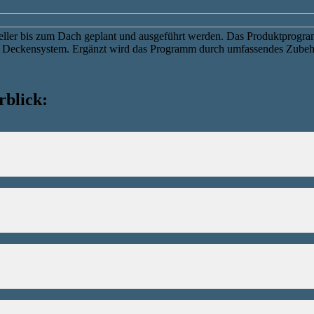
ler bis zum Dach geplant und ausgeführt werden. Das Produktprogra
d Deckensystem. Ergänzt wird das Programm durch umfassendes Zubehö
rblick: