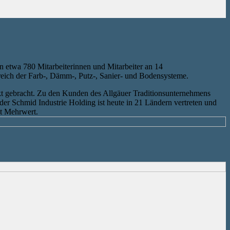
n etwa 780 Mitarbeiterinnen und Mitarbeiter an 14
eich der Farb-, Dämm-, Putz-, Sanier- und Bodensysteme.
kt gebracht. Zu den Kunden des Allgäuer Traditionsunternehmens
der Schmid Industrie Holding ist heute in 21 Ländern vertreten und
it Mehrwert.