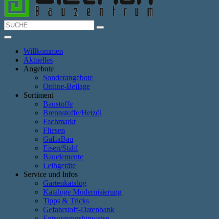
Willkommen
Aktuelles
Angebote
Sonderangebote
Online-Beilage
Sortiment
Baustoffe
Brennstoffe/Heizöl
Fachmarkt
Fliesen
GaLaBau
Eisen/Stahl
Bauelemente
Leihgeräte
Service und Infos
Gartenkatalog
Kataloge Modernisierung
Tipps & Tricks
Gefahrstoff-Datenbank
Entsorgungshinweise