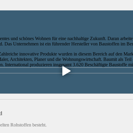
entes und schönes Wohnen für eine nachhaltige Zukunft. Daran arbeite
. Das Unternehmen ist ein führender Hersteller von Baustoffen im Ber
Zahlreiche innovative Produkte wurden in diesem Bereich auf den Mar
ler, Architekten, Planer und die Wohnungswirtschaft. Baumit als Teil 
n. International produzieren insgesamt 3.620 Beschäftigte Baustoffe m
d
elten Rohstoffen besteht.