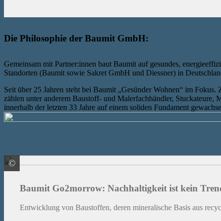
Die Philosophie der Baumit GmbH:
Gemeinsam mit Partner:innen baut Baumit auf gesundes, energieeffizi
Standorten (Baumit sowie Sakret GmbH und Diessner) in Deutschland
Seit über 25 Jahren steht bei Baumit „Gesünder Wohnen“ im Fokus. 
zählen unter anderem Baustoff- und Malerfachhändler, Stuckateure, Ma
innerhalb der letzten 33 Jahre auf einem soliden Fundament gewachse
©
Baumit GmbH
Baumit Go2morrow: Nachhaltigkeit ist kein Tren
Entwicklung von Baustoffen, deren mineralische Basis aus recyc