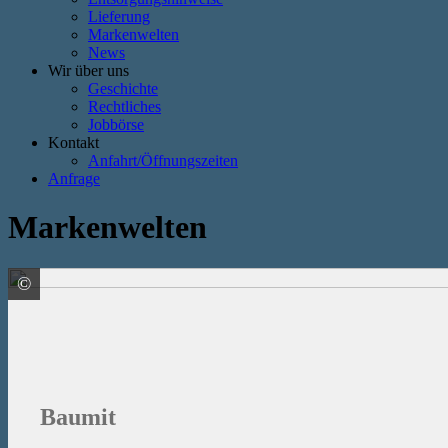
Lieferung
Markenwelten
News
Wir über uns
Geschichte
Rechtliches
Jobbörse
Kontakt
Anfahrt/Öffnungszeiten
Anfrage
Markenwelten
©
Baumit GmbH
Baumit